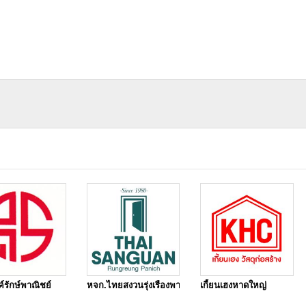
)
ค์รักษ์พาณิชย์
หจก.ไทยสงวนรุ่งเรืองพาณิชย์
เกี้ยนเฮงหาดใหญ่