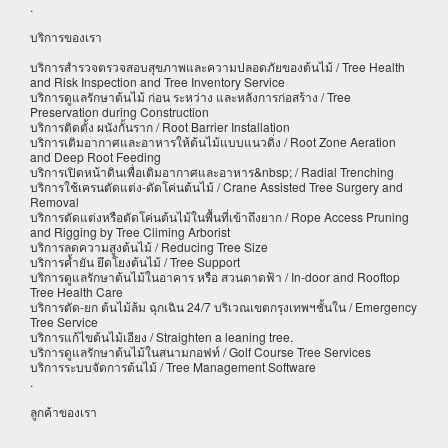
.
บริการของเรา
บริการสำรวจตรวจสอบสุขภาพและความปลอดภัยของต้นไม้ / Tree Health
and Risk Inspection and Tree Inventory Service
บริการดูแลรักษาต้นไม้ ก่อน ระหว่าง และหลังการก่อสร้าง / Tree
Preservation during Construction
บริการติดตั้ง ผนังกั้นราก / Root Barrier Installation
บริการเติมอากาศและอาหารให้ต้นไม้แบบแนวดิ่ง / Root Zone Aeration
and Deep Root Feeding
บริการเปิดหน้าดินเพื่อเติมอากาศและอาหาร&nbsp; / Radial Trenching
บริการใช้เครนตัดแต่ง-ดัดโค่นต้นไม้ / Crane Assisted Tree Surgery and
Removal
บริการตัดแต่งหรือตัดโค่นต้นไม้ในพื้นที่เข้าถึงยาก / Rope Access Pruning
and Rigging by Tree Climing Arborist
บริการลดความสูงต้นไม้ / Reducing Tree Size
บริการค้ำยัน ยึดโยงต้นไม้ / Tree Support
บริการดูแลรักษาต้นไม้ในอาคาร หรือ สวนดาดฟ้า / In-door and Rooftop
Tree Health Care
บริการตัด-ยก ต้นไม้ล้ม ฉุกเฉิน 24/7 บริเวณเขตกรุงเทพฯชั้นใน / Emergency
Tree Service
บริการแก้ไขต้นไม้เอียง / Straighten a leaning tree.
บริการดูแลรักษาต้นไม้ในสนามกอฟท์ / Golf Course Tree Services
บริการระบบจัดการต้นไม้ / Tree Management Software
.
ลูกค้าของเรา